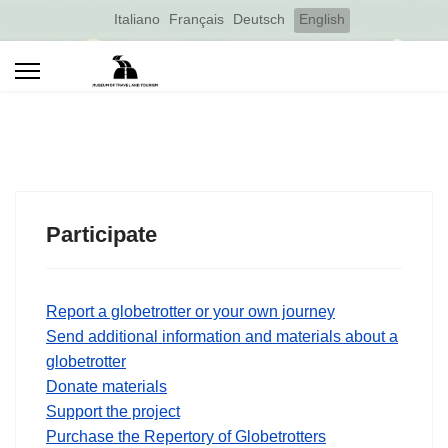
Select your language
Italiano
Français
Deutsch
English
Participate
Report a globetrotter or your own journey
Send additional information and materials about a
globetrotter
Donate materials
Support the project
Purchase the Repertory of Globetrotters