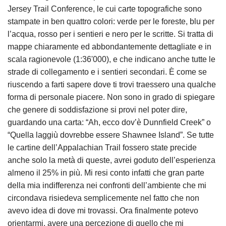
Jersey Trail Conference, le cui carte topografiche sono
stampate in ben quattro colori: verde per le foreste, blu per
l’acqua, rosso per i sentieri e nero per le scritte. Si tratta di
mappe chiaramente ed abbondantemente dettagliate e in
scala ragionevole (1:36'000), e che indicano anche tutte le
strade di collegamento e i sentieri secondari. È come se
riuscendo a farti sapere dove ti trovi traessero una qualche
forma di personale piacere. Non sono in grado di spiegare
che genere di soddisfazione si provi nel poter dire,
guardando una carta: “Ah, ecco dov’è Dunnfield Creek” o
“Quella laggiù dovrebbe essere Shawnee Island”. Se tutte
le cartine dell’Appalachian Trail fossero state precide
anche solo la metà di queste, avrei goduto dell’esperienza
almeno il 25% in più. Mi resi conto infatti che gran parte
della mia indifferenza nei confronti dell’ambiente che mi
circondava risiedeva semplicemente nel fatto che non
avevo idea di dove mi trovassi. Ora finalmente potevo
orientarmi, avere una percezione di quello che mi