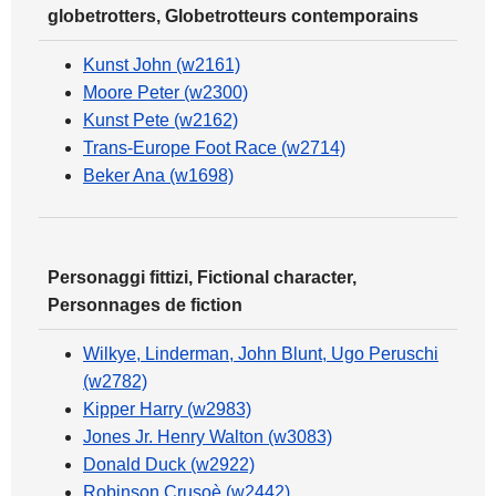
globetrotters, Globetrotteurs contemporains
Kunst John (w2161)
Moore Peter (w2300)
Kunst Pete (w2162)
Trans-Europe Foot Race (w2714)
Beker Ana (w1698)
Personaggi fittizi, Fictional character,
Personnages de fiction
Wilkye, Linderman, John Blunt, Ugo Peruschi
(w2782)
Kipper Harry (w2983)
Jones Jr. Henry Walton (w3083)
Donald Duck (w2922)
Robinson Crusoè (w2442)