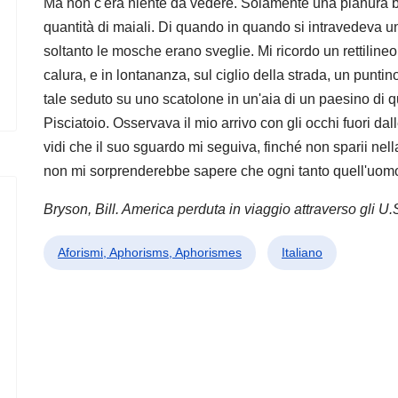
Ma non c'era niente da vedere. Solamente una pianura bo
quantità di maiali. Di quando in quando si intravedeva u
soltanto le mosche erano sveglie. Mi ricordo un rettilineo,
calura, e in lontananza, sul ciglio della strada, un punti
tale seduto su uno scatolone in un'aia di un paesino di 
Pisciatoio. Osservava il mio arrivo con gli occhi fuori dall
vidi che il suo sguardo mi seguiva, finché non sparii nel
non mi sorprenderebbe sapere che ogni tanto quell'uom
Bryson, Bill. America perduta in viaggio attraverso gli U.S
Aforismi, Aphorisms, Aphorismes
Italiano