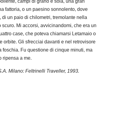
llente, campi di grano e soia, una gran
na fattoria, o un paesino sonnolento, dove
 di un paio di chilometri, tremolante nella
no scuro. Mi accorsi, avvicinandomi, che era un
quattro case, che poteva chiamarsi Letamaio o
e orbite. Gli sfrecciai davanti e nel retrovisore
la foschia. Fu questione di cinque minuti, ma
o ripensa a me.
.A. Milano: Feltrinelli Traveller, 1993.