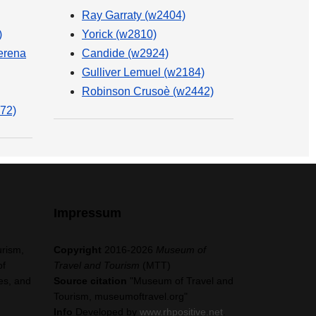
Ray Garraty (w2404)
)
Yorick (w2810)
erena
Candide (w2924)
Gulliver Lemuel (w2184)
Robinson Crusoè (w2442)
72)
Impressum
urism,
Copyright
2016-2026
Museum of
of
Travel and Tourism
(MTT)
es, and
Source citation
"Museum of Travel and
Tourism, museumoftravel.org"
Info
Developed by
www.rhpositive.net
.