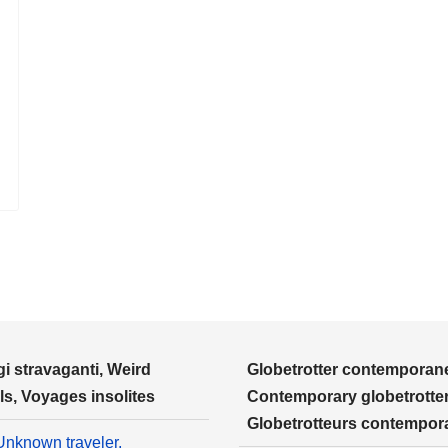
i stravaganti, Weird
Globetrotter contemporane
ls, Voyages insolites
Contemporary globetrotter
Globetrotteurs contempor
Unknown traveler,