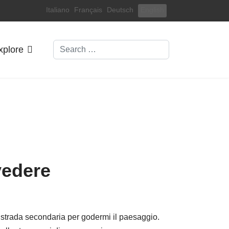
Select your language
Italiano
Français
Deutsch
English
Search
xplore
vedere
a strada secondaria per godermi il paesaggio.