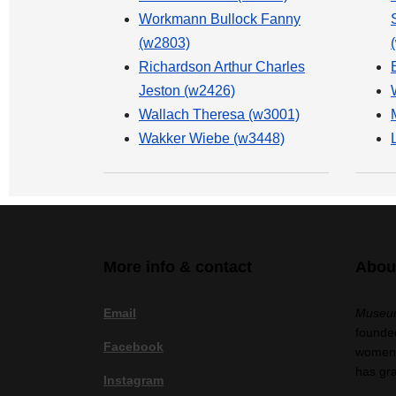
Workmann Bullock Fanny
(w2803)
Richardson Arthur Charles
Jeston (w2426)
Wallach Theresa (w3001)
Wakker Wiebe (w3448)
More info & contact
Abou
Email
Museum
founded
Facebook
women a
has gr
Instagram