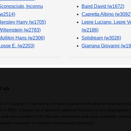
Sconosciuto, Inconnu
Baird David (w1672)
(w2514)
Capretta Albino (w3092
Bensley Harry (w1705)
Lepre Luciano, Lepre V
Willemstein (w2783)
(w2186)
Mullikin Hans (w2306)
Solidream (w3026)
Losse E. (w2203)
Giarrana Giovanni (w19
t us
 of Travel and Tourism
is a virtual museum dedicated to travel and to
 in 2016. It began as a research platform focused on the biographies 
nd men travelers from the late nineteenth and early twentieth centuri
adually expanded to include contemporary journeys.