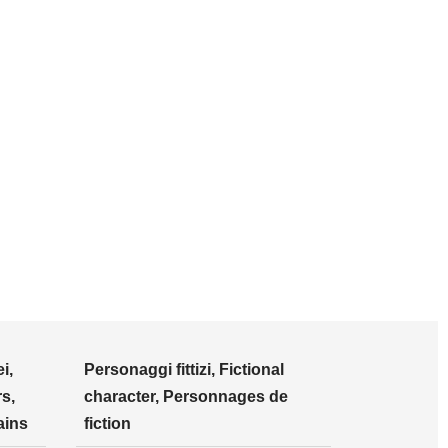
i,
Personaggi fittizi, Fictional
s,
character, Personnages de
ains
fiction