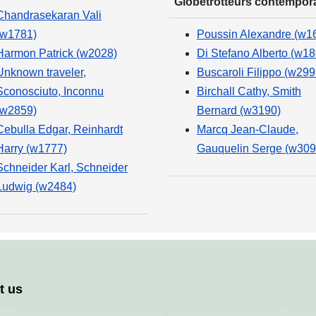
Globetrotteurs contempor
Chandrasekaran Vali
(w1781)
Poussin Alexandre (w1
Harmon Patrick (w2028)
Di Stefano Alberto (w18
Unknown traveler,
Buscaroli Filippo (w299
Sconosciuto, Inconnu
Birchall Cathy, Smith
(w2859)
Bernard (w3190)
Cebulla Edgar, Reinhardt
Marcq Jean-Claude,
Harry (w1777)
Gauquelin Serge (w309
Schneider Karl, Schneider
Ludwig (w2484)
t us