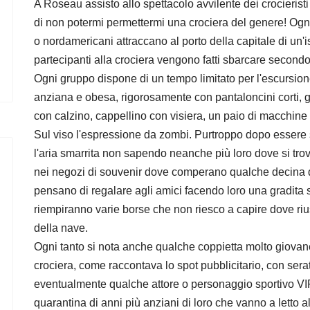
A Roseau assisto allo spettacolo avvilente dei crocieristi
di non potermi permettermi una crociera del genere! Ogni 
o nordamericani attraccano al porto della capitale di un'iso
partecipanti alla crociera vengono fatti sbarcare secondo
Ogni gruppo dispone di un tempo limitato per l'escursion
anziana e obesa, rigorosamente con pantaloncini corti, 
con calzino, cappellino con visiera, un paio di macchine
Sul viso l'espressione da zombi. Purtroppo dopo essere s
l'aria smarrita non sapendo neanche più loro dove si tro
nei negozi di souvenir dove comperano qualche decina di
pensano di regalare agli amici facendo loro una gradita s
riempiranno varie borse che non riesco a capire dove riu
della nave.
Ogni tanto si nota anche qualche coppietta molto giovan
crociera, come raccontava lo spot pubblicitario, con ser
eventualmente qualche attore o personaggio sportivo VIP
quarantina di anni più anziani di loro che vanno a letto a