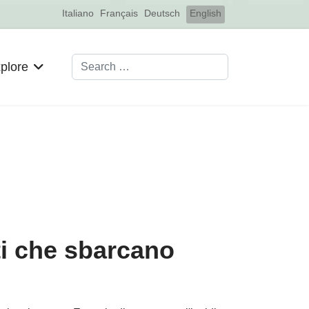
Select your language
Italiano
Français
Deutsch
English
Search
plore
ti che sbarcano