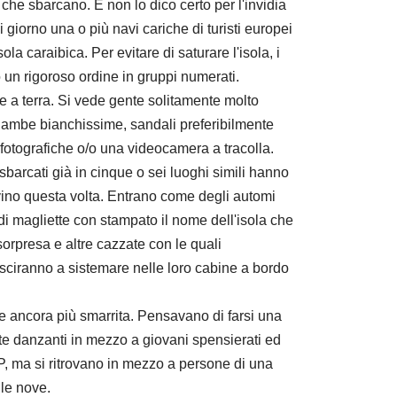
 che sbarcano. E non lo dico certo per l'invidia
giorno una o più navi cariche di turisti europei
la caraibica. Per evitare di saturare l'isola, i
 un rigoroso ordine in gruppi numerati.
e a terra. Si vede gente solitamente molto
gambe bianchissime, sandali preferibilmente
 fotografiche o/o una videocamera a tracolla.
barcati già in cinque o sei luoghi simili hanno
vino questa volta. Entrano come degli automi
 magliette con stampato il nome dell'isola che
orpresa e altre cazzate con le quali
sciranno a sistemare nelle loro cabine a bordo
e ancora più smarrita. Pensavano di farsi una
ate danzanti in mezzo a giovani spensierati ed
, ma si ritrovano in mezzo a persone di una
lle nove.