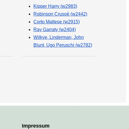
Kipper Harry (w2983)
Robinson Crusoè (w2442)
Corto Maltese (w2915)
Ray Garraty (w2404)
Wilkye, Linderman, John
Blunt, Ugo Peruschi (w2782)
Impressum