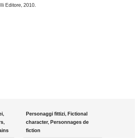
elli Editore, 2010.
i,
Personaggi fittizi, Fictional
s,
character, Personnages de
ains
fiction