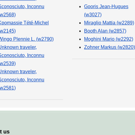
Sconosciuto, Inconnu
Gooris Jean-Hugues
(w2568)
(w3027)
Kpomassie Tété-Michel
Miraglio Mattia (w2289)
(w2145)
Booth Alan (w2857)
Wingo Plennie L. (w2790)
Moghini Mario (w2292)
Unknown traveler,
Zohner Markus (w2820)
Sconosciuto, Inconnu
(w2539)
Unknown traveler,
Sconosciuto, Inconnu
(w2581)
t us