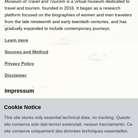
Museum of Travel and Tourism
is a virtual museum dedicated to
travel and tourism, founded in 2016. It began as a research
platform focused on the biographies of women and men travelers
from the late nineteenth and early twentieth centuries, and has
gradually expanded to include contemporary journeys.
Learn more
Sources and Method
Privacy Policy
Disclaimer
Impressum
Cookie Notice
Copyright
2016-2026
Museum of Travel and Tourism
(MTT)
Source citation
"Museum of Travel and Tourism,
This site stores only essential technical data, no tracking. Questo
museumoftravel.org"
sito conserva solo dati tecnici essenziali, nessun tracciamento. Ce
Info
Developed by
www.rhpositive.net
. Icons
Font Awesome
.
site conserve uniquement des données techniques essentielles.
Translations Openai ChatGPT. Images Midjourney and ChatGPT,