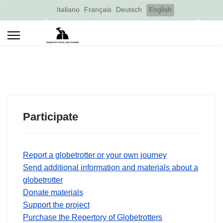
Select your language
Italiano
Français
Deutsch
English
Participate
Report a globetrotter or your own journey
Send additional information and materials about a
globetrotter
Donate materials
Support the project
Purchase the Repertory of Globetrotters