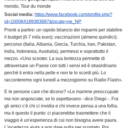
mondo, Tour du monde
Social media:
https://www.facebook.com/profile.php?
id=100064189383687&locale=ne_NP
Pronti a partire: un rapido bilancio dei risparmi per stabilire
il budget (6-7 mila euro); vaccinazioni (almeno quindici);
percorso (Italia, Albania, Grecia, Turchia, Iran, Pakistan,
India, Indonesia, Australia), permessi e soprattutto il
mezzo. «Uno scooter. La sua lentezza permette di
attraversare un Paese con tutti i sensi ed è straordinario
perché ti entra nella pelle e non te lo scordi più. Lo
racconteremo ogni lunedì a mezzogiorno su Radio Flash».
E le persone care che dicono? «Le mamme preoccupate
ma non angosciate, se lo aspettavano - dice Diego -. Fra
gli amici c'è chi ci invidia e chi invece pensa a una follia,
ma è questo il punto: ci piacerebbe trasmettere che il
viaggio è un'esperienza di cui non bisogna avere paura.
L'incertezza aiuta a non dare nulla per scontato. Poi