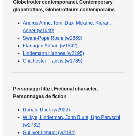
Globetrotter contemporanei, Contemporary
globetrotters, Globetrotteurs contemporains
Andrus Anne, Tom, Dax, Mckane, Kieran,
Asher (w1649)
Swale-Pope Rosie (w2669)
Flanagan Adrian (w1942)
Lindemann Hannes (w2195)
Chichester Francis (w1785)
Personaggi fittizi, Fictional character,
Personnages de fiction
Donald Duck (w2922)
Wilkye, Linderman, John Blunt, Ugo Peruschi
(w2782)
Gulliver Lemuel (w2184)