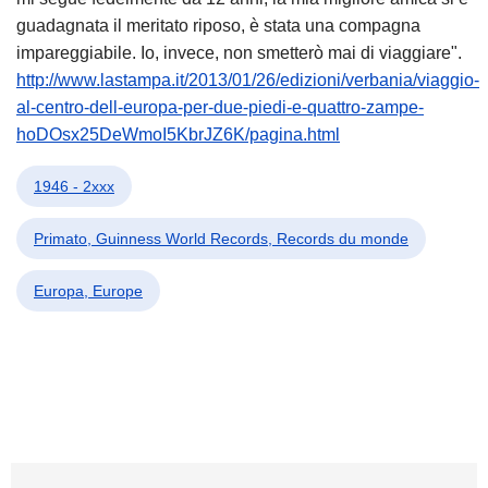
guadagnata il meritato riposo, è stata una compagna
impareggiabile. Io, invece, non smetterò mai di viaggiare".
http://www.lastampa.it/2013/01/26/edizioni/verbania/viaggio-
al-centro-dell-europa-per-due-piedi-e-quattro-zampe-
hoDOsx25DeWmoI5KbrJZ6K/pagina.html
1946 - 2xxx
Primato, Guinness World Records, Records du monde
Europa, Europe