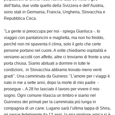
dell’Italia, due volte quello della Svizzera e dell’Austria,
sono stati in Germania, Francia, Ungheria, Slovacchia e
Repubblica Ceca.
"La gente si preoccupa per noi - spiega Gianluca -. Io
viaggio con pantaloncini e maglietta, ma non ho freddo,
perché non mi spaventa il clima, solo il gelo che certe
persone portano nel cuore. A volte chiediamo ospitalità e
veniamo accolti con affetto, altre ci troviamo di fronte a una
porta chiusa. Siamo abituati a dormire in tutte le
condizioni, in Slovacchia abbiamo trovato meno venti
gradi". Una camminata da Guiness: "L’amore per i viaggi è
nato in me a sette anni, dopo la morte di mio padre -
prosegue -. A 28 ho lasciato il lavoro per vivere il mio
sogno. Ogni comune rilascia un timbro e siamo nel
Guinness dei primati per la camminata più lunga in
compagnia di un cane. Lugano sarà l’ultima tappa di Shira,
mi segue fedelmente da 12 anni, la mia migliore amica si è