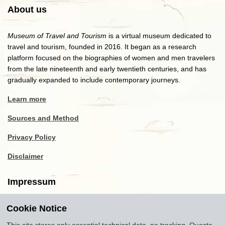
About us
Museum of Travel and Tourism
is a virtual museum dedicated to
travel and tourism, founded in 2016. It began as a research
platform focused on the biographies of women and men travelers
from the late nineteenth and early twentieth centuries, and has
gradually expanded to include contemporary journeys.
Learn more
Sources and Method
Privacy Policy
Disclaimer
Impressum
Cookie Notice
Copyright
2016-2026
Museum of Travel and Tourism
(MTT)
Source citation
"Museum of Travel and Tourism,