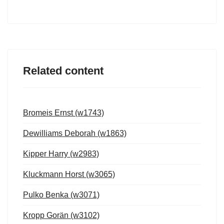
Related content
Bromeis Ernst (w1743)
Dewilliams Deborah (w1863)
Kipper Harry (w2983)
Kluckmann Horst (w3065)
Pulko Benka (w3071)
Kropp Gorän (w3102)