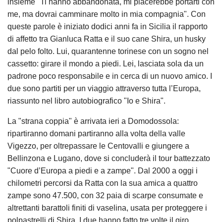
insieme "Ti hanno abbandonata, mi piacerebbe portarti con
me, ma dovrai camminare molto in mia compagnia". Con
queste parole è iniziato dodici anni fa in Sicilia il rapporto
di affetto tra Gianluca Ratta e il suo cane Shira, un husky
dal pelo folto. Lui, quarantenne torinese con un sogno nel
cassetto: girare il mondo a piedi. Lei, lasciata sola da un
padrone poco responsabile e in cerca di un nuovo amico. I
due sono partiti per un viaggio attraverso tutta l’Europa,
riassunto nel libro autobiografico "Io e Shira".
La "strana coppia" è arrivata ieri a Domodossola:
ripartiranno domani partiranno alla volta della valle
Vigezzo, per oltrepassare le Centovalli e giungere a
Bellinzona e Lugano, dove si concluderà il tour battezzato
"Cuore d’Europa a piedi e a zampe". Dal 2000 a oggi i
chilometri percorsi da Ratta con la sua amica a quattro
zampe sono 47.500, con 32 paia di scarpe consumate e
altrettanti barattoli finiti di vaselina, usata per proteggere i
polpastrelli di Shira. I due hanno fatto tre volte il giro