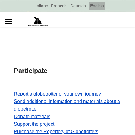
Select your language
Italiano
Français
Deutsch
English
Participate
Report a globetrotter or your own journey
Send additional information and materials about a
globetrotter
Donate materials
Support the project
Purchase the Repertory of Globetrotters