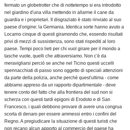
fermato un globetrotter che di nottetempo si era introdotto
nel giardino d'una villa mettendo in allarme il cane da
guardia e i proprietari. Il disgraziato è stato rinviato al suo
paese d'origine: la Germania. Identica sorte hanno avuto a
Locarno cinque di questi giramondo che, essendo risultati
privi di mezzi di sussistenza, sono stati rispediti al loro
paese. Tempi poco lieti per chi vuol girare per il mondo a
tasche vuote, quelli che attraversiamo. Non c'è da
meravigliarsi perciò se anche nel Ticino questi uccelli
spennacchiati di passo sono oggetto di speciali attenzioni
da parte della polizia, anche perchè quest'ultima - come
abbiamo appreso da un rapporto dipartimentale - deve
tenere conto del fatto che alla frontiera del sud non si
scherza con questi tardi epigoni di Erodoto e di San
Francesco, i quali debbono provare di avere una congrua
scorta di denaro per essere ammessi entro i confini del
Regno. A pregiudicare la situazione di questi turisti che
non recano alcun apporto al commercio del paese ha