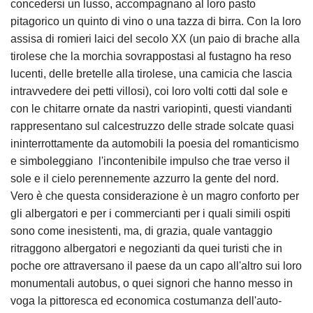
concedersi un lusso, accompagnano al loro pasto
pitagorico un quinto di vino o una tazza di birra. Con la loro
assisa di romieri laici del secolo XX (un paio di brache alla
tirolese che la morchia sovrappostasi al fustagno ha reso
lucenti, delle bretelle alla tirolese, una camicia che lascia
intravvedere dei petti villosi), coi loro volti cotti dal sole e
con le chitarre ornate da nastri variopinti, questi viandanti
rappresentano sul calcestruzzo delle strade solcate quasi
ininterrottamente da automobili la poesia del romanticismo
e simboleggiano l'incontenibile impulso che trae verso il
sole e il cielo perennemente azzurro la gente del nord.
Vero è che questa considerazione è un magro conforto per
gli albergatori e per i commercianti per i quali simili ospiti
sono come inesistenti, ma, di grazia, quale vantaggio
ritraggono albergatori e negozianti da quei turisti che in
poche ore attraversano il paese da un capo all'altro sui loro
monumentali autobus, o quei signori che hanno messo in
voga la pittoresca ed economica costumanza dell'auto-