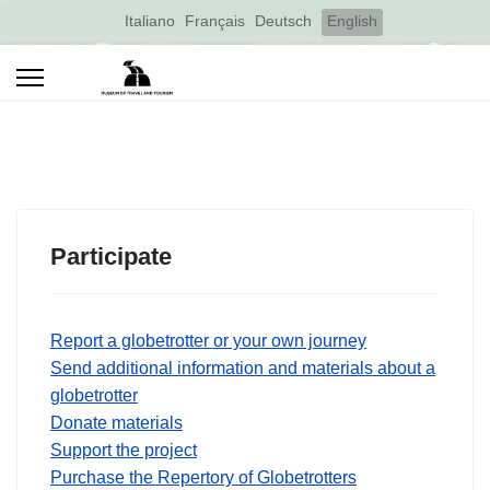
Select your language
Italiano
Français
Deutsch
English
Participate
Report a globetrotter or your own journey
Send additional information and materials about a
globetrotter
Donate materials
Support the project
Purchase the Repertory of Globetrotters