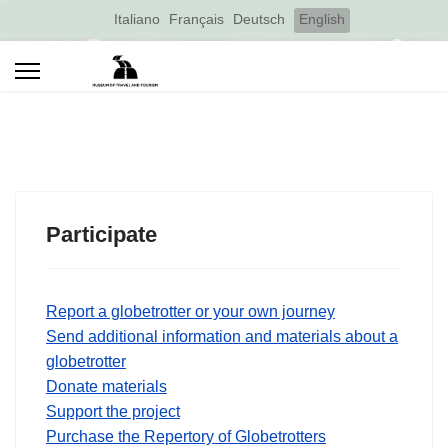
Select your language
Italiano
Français
Deutsch
English
Participate
Report a globetrotter or your own journey
Send additional information and materials about a
globetrotter
Donate materials
Support the project
Purchase the Repertory of Globetrotters