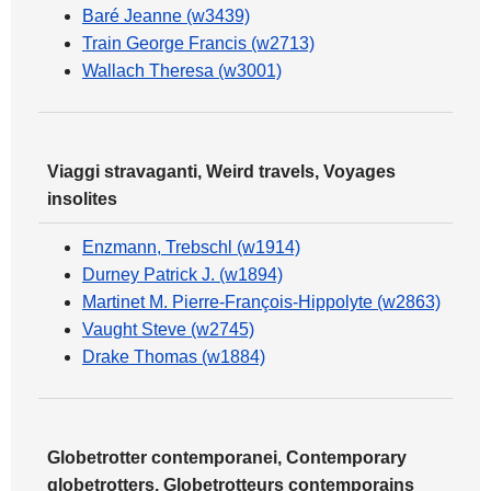
Baré Jeanne (w3439)
Train George Francis (w2713)
Wallach Theresa (w3001)
Viaggi stravaganti, Weird travels, Voyages
insolites
Enzmann, Trebschl (w1914)
Durney Patrick J. (w1894)
Martinet M. Pierre-François-Hippolyte (w2863)
Vaught Steve (w2745)
Drake Thomas (w1884)
Globetrotter contemporanei, Contemporary
globetrotters, Globetrotteurs contemporains