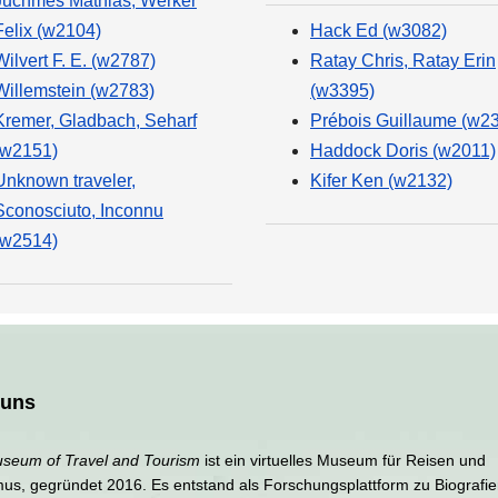
Juchmes Mathias, Werker
Felix (w2104)
Hack Ed (w3082)
Wilvert F. E. (w2787)
Ratay Chris, Ratay Erin
Willemstein (w2783)
(w3395)
Kremer, Gladbach, Seharf
Prébois Guillaume (w2
(w2151)
Haddock Doris (w2011)
Unknown traveler,
Kifer Ken (w2132)
Sconosciuto, Inconnu
(w2514)
 uns
seum of Travel and Tourism
ist ein virtuelles Museum für Reisen und
mus, gegründet 2016. Es entstand als Forschungsplattform zu Biografi