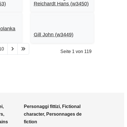
53)
Reichardt Hans (w3450)
Polanka
Gill John (w3449)
10
Seite 1 von 119
i,
Personaggi fittizi, Fictional
s,
character, Personnages de
ains
fiction