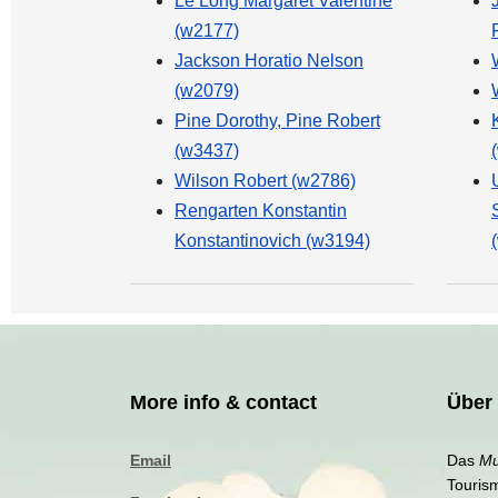
Le Long Margaret Valentine
(w2177)
Jackson Horatio Nelson
(w2079)
Pine Dorothy, Pine Robert
(w3437)
Wilson Robert (w2786)
Rengarten Konstantin
Konstantinovich (w3194)
More info & contact
Über
Email
Das
Mu
Touris