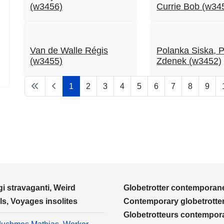
(w3456)
Currie Bob (w34
Van de Walle Régis
Polanka Siska, 
(w3455)
Zdenek (w3452)
1
2
3
4
5
6
7
8
9
i stravaganti, Weird
Globetrotter contemporane
ls, Voyages insolites
Contemporary globetrotter
Globetrotteurs contempor