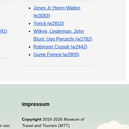
Jones Jr. Henry Walton
(w3083)
Yorick (w2810)
391)
Wilkye, Linderman, John
Blunt, Ugo Peruschi (w2782)
Robinson Crusoè (w2442)
Gump Forrest (w2905)
Impressum
Copyright
2016-2026
Museum of
en von
Travel and Tourism
(MTT)