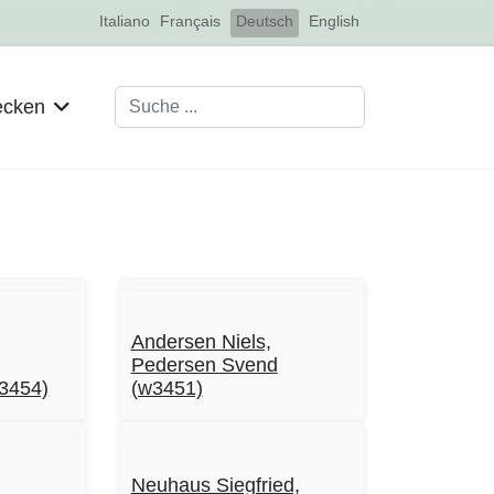
Select your language
Italiano
Français
Deutsch
English
Suchen
ecken
Andersen Niels,
Pedersen Svend
w3454)
(w3451)
Neuhaus Siegfried,