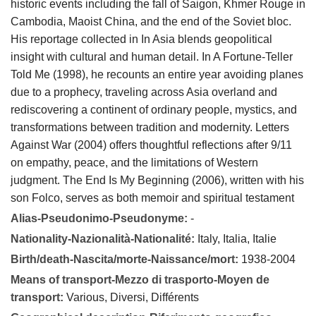
historic events including the fall of Saigon, Khmer Rouge in
Cambodia, Maoist China, and the end of the Soviet bloc.
His reportage collected in In Asia blends geopolitical
insight with cultural and human detail. In A Fortune‑Teller
Told Me (1998), he recounts an entire year avoiding planes
due to a prophecy, traveling across Asia overland and
rediscovering a continent of ordinary people, mystics, and
transformations between tradition and modernity. Letters
Against War (2004) offers thoughtful reflections after 9/11
on empathy, peace, and the limitations of Western
judgment. The End Is My Beginning (2006), written with his
son Folco, serves as both memoir and spiritual testament
Alias-Pseudonimo-Pseudonyme:
-
Nationality-Nazionalità-Nationalité:
Italy, Italia, Italie
Birth/death-Nascita/morte-Naissance/mort:
1938-2004
Means of transport-Mezzo di trasporto-Moyen de
transport:
Various, Diversi, Différents