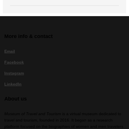
More info & contact
Email
Facebook
Instagram
LinkedIn
About us
Museum of Travel and Tourism
is a virtual museum dedicated to
travel and tourism, founded in 2016. It began as a research
platform focused on the biographies of women and men travelers