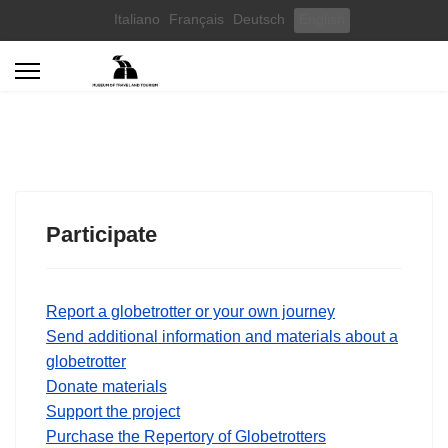
Select your language
Italiano
Français
Deutsch
English
Participate
Report a globetrotter or your own journey
Send additional information and materials about a
globetrotter
Donate materials
Support the project
Purchase the Repertory of Globetrotters