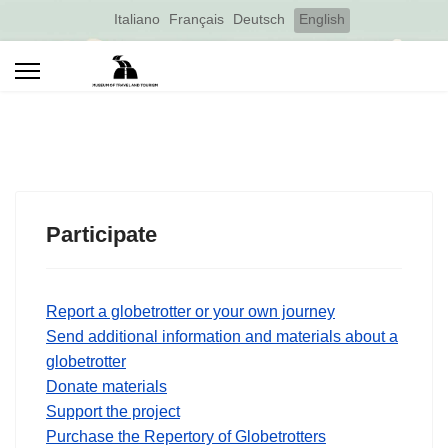
Select your language
Italiano
Français
Deutsch
English
Participate
Report a globetrotter or your own journey
Send additional information and materials about a
globetrotter
Donate materials
Support the project
Purchase the Repertory of Globetrotters