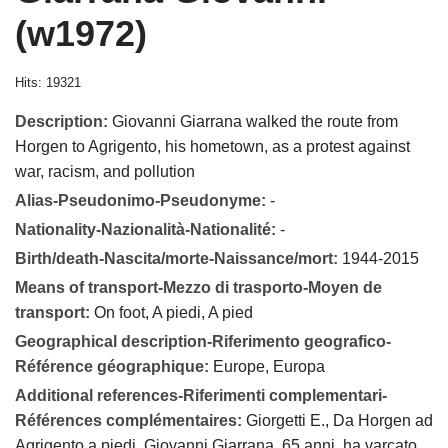
(w1972)
Hits: 19321
Description:
Giovanni Giarrana walked the route from
Horgen to Agrigento, his hometown, as a protest against
war, racism, and pollution
Alias-Pseudonimo-Pseudonyme:
-
Nationality-Nazionalità-Nationalité:
-
Birth/death-Nascita/morte-Naissance/mort:
1944-2015
Means of transport-Mezzo di trasporto-Moyen de
transport:
On foot, A piedi, A pied
Geographical description-Riferimento geografico-
Référence géographique:
Europe, Europa
Additional references-Riferimenti complementari-
Références complémentaires:
Giorgetti E., Da Horgen ad
Agrigento a piedi. Giovanni Giarrana, 65 anni, ha varcato