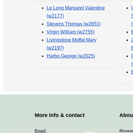
Le Long Margaret Valentine
(w2177)
Stevens Thomas (w2651)
Virgin William (w2755)
Livingstone Moffat Mary
(w2197)
Harbo George (w2025)
More info & contact
Abou
Email
Museum