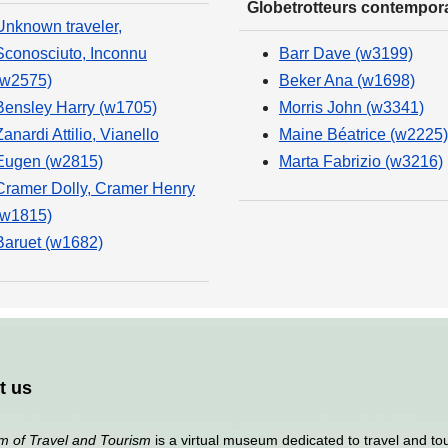
Globetrotteurs contempor
Unknown traveler,
Sconosciuto, Inconnu
Barr Dave (w3199)
(w2575)
Beker Ana (w1698)
Bensley Harry (w1705)
Morris John (w3341)
Zanardi Attilio, Vianello
Maine Béatrice (w2225)
Eugen (w2815)
Marta Fabrizio (w3216)
Cramer Dolly, Cramer Henry
(w1815)
Baruet (w1682)
t us
 of Travel and Tourism
is a virtual museum dedicated to travel and to