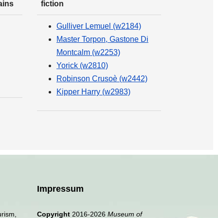
ains
fiction
Gulliver Lemuel (w2184)
Master Torpon, Gastone Di
Montcalm (w2253)
Yorick (w2810)
Robinson Crusoè (w2442)
Kipper Harry (w2983)
Impressum
urism,
Copyright
2016-2026
Museum of