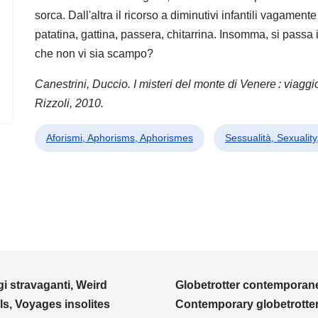
sorca. Dall'altra il ricorso a diminutivi infantili vagamente
patatina, gattina, passera, chitarrina. Insomma, si passa 
che non vi sia scampo?
Canestrini, Duccio. I misteri del monte di Venere : viaggi
Rizzoli, 2010.
Aforismi, Aphorisms, Aphorismes
Sessualità, Sexuality
i stravaganti, Weird
Globetrotter contemporane
ls, Voyages insolites
Contemporary globetrotter