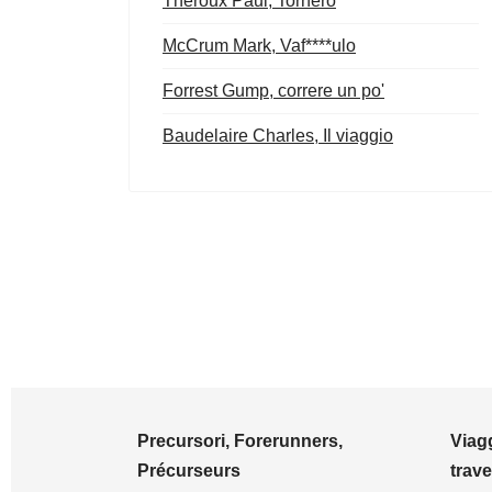
Theroux Paul, Tornerò
McCrum Mark, Vaf****ulo
Forrest Gump, correre un po'
Baudelaire Charles, Il viaggio
Precursori, Forerunners,
Viagg
Précurseurs
trave