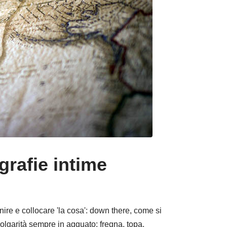
grafie intime
nire e collocare 'la cosa': down there, come si
 volgarità sempre in agguato: fregna, topa,