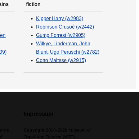
ains
fiction
Kipper Harry (w2983)
Robinson Crusoè (w2442)
sen
Gump Forrest (w2905)
Wilkye, Linderman, John
09)
Blunt, Ugo Peruschi (w2782)
Corto Maltese (w2915)
Impressum
urism,
Copyright
2016-2026
Museum of
of
Travel and Tourism
(MTT)