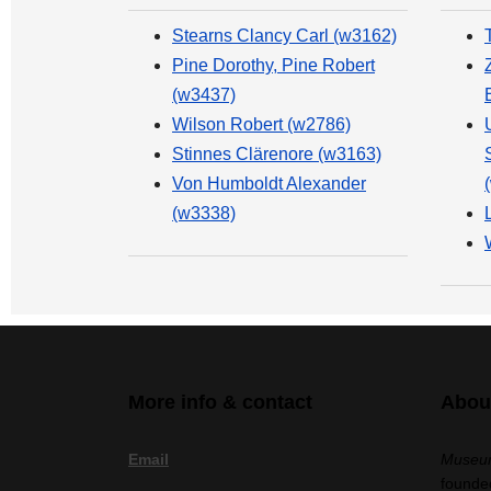
Stearns Clancy Carl (w3162)
Pine Dorothy, Pine Robert
(w3437)
Wilson Robert (w2786)
Stinnes Clärenore (w3163)
Von Humboldt Alexander
(w3338)
More info & contact
Abou
Email
Museum
founded