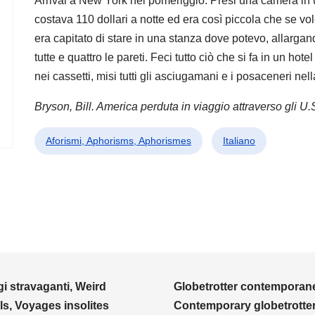
Arrivai a New York nel pomeriggio. Presi una camera in 
costava 110 dollari a notte ed era così piccola che se vo
era capitato di stare in una stanza dove potevo, allarga
tutte e quattro le pareti. Feci tutto ciò che si fa in un hotel
nei cassetti, misi tutti gli asciugamani e i posaceneri nella 
Bryson, Bill. America perduta in viaggio attraverso gli U.S
Aforismi, Aphorisms, Aphorismes
Italiano
i stravaganti, Weird
Globetrotter contemporane
ls, Voyages insolites
Contemporary globetrotter