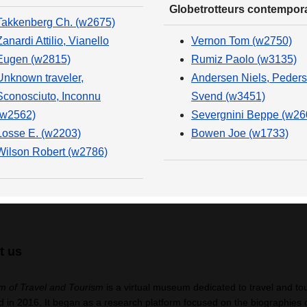
Globetrotteurs contempor
Takkenberg Ch. (w2675)
Zanardi Attilio, Vianello
Vernon Tom (w2750)
Eugen (w2815)
Rumiz Paolo (w3135)
Unknown traveler,
Andersen Niels, Peder
Sconosciuto, Inconnu
Svend (w3451)
(w2562)
Severgnini Beppe (w26
Losse E. (w2203)
Bowen Joe (w1733)
Wilson Robert (w2786)
t us
 of Travel and Tourism
is a virtual museum dedicated to travel and to
 in 2016. It began as a research platform focused on the biographies 