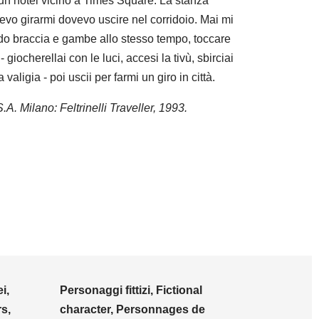
un hotel vicino a Times Square. La stanza
levo girarmi dovevo uscire nel corridoio. Mai mi
ndo braccia e gambe allo stesso tempo, toccare
 - giocherellai con le luci, accesi la tivù, sbirciai
valigia - poi uscii per farmi un giro in città.
.A. Milano: Feltrinelli Traveller, 1993.
i,
Personaggi fittizi, Fictional
s,
character, Personnages de