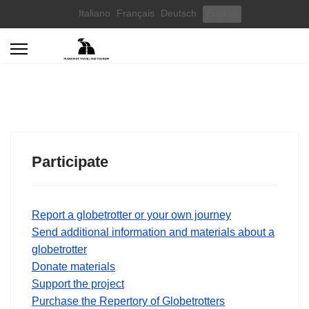
Select your language
Italiano
Français
Deutsch
English
Participate
Report a globetrotter or your own journey
Send additional information and materials about a
globetrotter
Donate materials
Support the project
Purchase the Repertory of Globetrotters