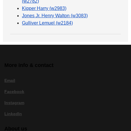
(w2782)
Kipper Harry (w2983)
Jones Jr. Henry Walton (w3083)
Gulliver Lemuel (w2184)
More info & contact
Email
Facebook
Instagram
LinkedIn
About us